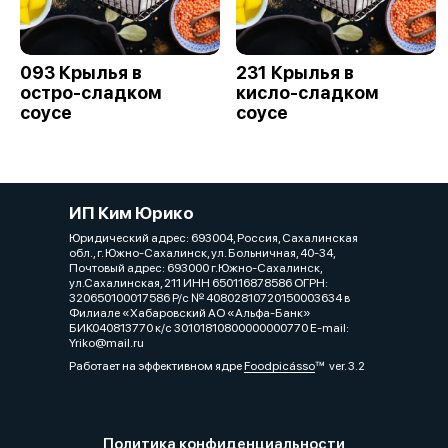
093 Крылья в
231 Крылья в
остро-сладком
кисло-сладком
соусе
соусе
ИП Ким Юрико
Юридический адрес: 693004, Россия, Сахалинская
обл., г. Южно-Сахалинск, ул. Больничная, 40-34,
Почтовый адрес: 693000 г.Южно-Сахалинск,
ул.Сахалинская, 211 ИНН 650116878586 ОГРН:
320650100017586 Р/с № 40802810720150003634 в
Филиале «Хабаровский АО «Альфа-Банк»
БИК040813770 к/с 30101810800000000770 Е-mail:
Yriko@mail.ru
Работает на эффективном ядре
Foodpicásso
ver. 3.2
Политика конфиденциальности