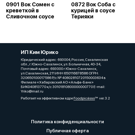
0901 Вок Сомен с
0872 Вок Соба с
креветкой в
курицей в соусе
Сливочном соусе
Терияки
ИП Ким Юрико
Юридический адрес: 693004, Россия, Сахалинская
обл., г. Южно-Сахалинск, ул. Больничная, 40-34,
Почтовый адрес: 693000 г.Южно-Сахалинск,
ул.Сахалинская, 211 ИНН 650116878586 ОГРН:
320650100017586 Р/с № 40802810720150003634 в
Филиале «Хабаровский АО «Альфа-Банк»
БИК040813770 к/с 30101810800000000770 Е-mail:
Yriko@mail.ru
Работает на эффективном ядре
Foodpicásso
ver. 3.2
Политика конфиденциальности
Публичная оферта