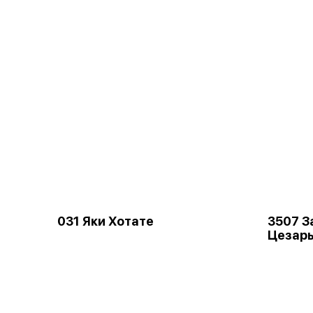
031 Яки Хотате
3507 З
Цезар