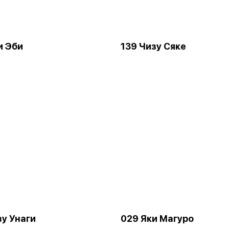
и Эби
139 Чизу Сяке
зу Унаги
029 Яки Магуро