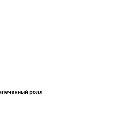
апеченный ролл
ь