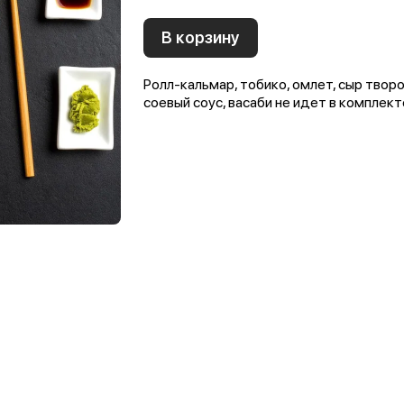
В корзину
Ролл-кальмар, тобико, омлет, сыр творож
соевый соус, васаби не идет в комплект