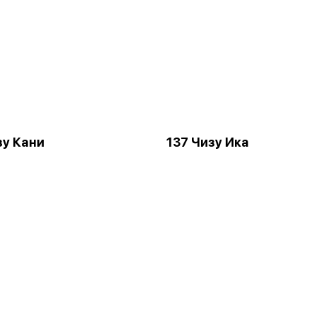
зу Кани
137 Чизу Ика