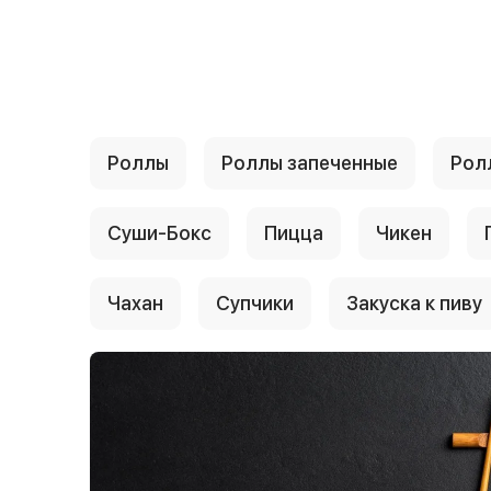
{{ textContacts }}
Роллы
Роллы запеченные
Рол
Суши-Бокс
Пицца
Чикен
Чахан
Супчики
Закуска к пиву