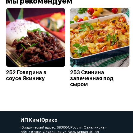
Мы рекомендуем
252 Говядина в
253 Свинина
соусе Якинику
запеченная под
сыром
ИП Ким Юрико
Юридический адрес: 693004, Россия, Сахалинская
обл., г. Южно-Сахалинск, ул. Больничная, 40-34,