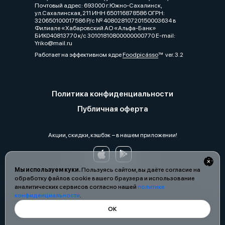
Почтовый адрес: 693000 г.Южно-Сахалинск,
ул.Сахалинская, 211 ИНН 650116878586 ОГРН:
320650100017586 Р/с № 40802810720150003634 в
Филиале «Хабаровский АО «Альфа-Банк»
БИК040813770 к/с 30101810800000000770 Е-mail:
Yriko@mail.ru
Работает на эффективном ядре
Foodpicásso
ver. 3.2
Политика конфиденциальности
Публичная оферта
Акции, скидки, кэшбэк − в нашем приложении!
Мы используем куки.
Пользуясь сайтом, вы даёте согласие на
обработку файлов cookie вашего браузера и использование
аналитических сервисов согласно нашей
политике
конфиденциальности
.
ОК