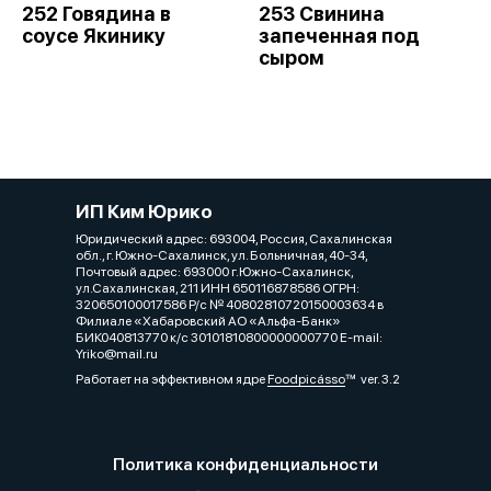
252 Говядина в
253 Свинина
соусе Якинику
запеченная под
сыром
ИП Ким Юрико
Юридический адрес: 693004, Россия, Сахалинская
обл., г. Южно-Сахалинск, ул. Больничная, 40-34,
Почтовый адрес: 693000 г.Южно-Сахалинск,
ул.Сахалинская, 211 ИНН 650116878586 ОГРН:
320650100017586 Р/с № 40802810720150003634 в
Филиале «Хабаровский АО «Альфа-Банк»
БИК040813770 к/с 30101810800000000770 Е-mail:
Yriko@mail.ru
Работает на эффективном ядре
Foodpicásso
ver. 3.2
Политика конфиденциальности