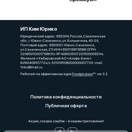
ИП Ким Юрико
Юридический адрес: 693004, Россия, Сахалинская
обл., г. Южно-Сахалинск, ул. Больничная, 40-34,
Почтовый адрес: 693000 г.Южно-Сахалинск,
ул.Сахалинская, 211 ИНН 650116878586 ОГРН:
320650100017586 Р/с № 40802810720150003634 в
Филиале «Хабаровский АО «Альфа-Банк»
БИК040813770 к/с 30101810800000000770 Е-mail:
Yriko@mail.ru
Работает на эффективном ядре
Foodpicásso
ver. 3.2
Политика конфиденциальности
Публичная оферта
Акции, скидки, кэшбэк − в нашем приложении!