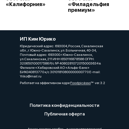
«Калифорния»
«Филадельфия
премиум»
ИП Ким Юрико
Юридический адрес: 693004, Россия, Сахалинская
обл., г. Южно-Сахалинск, ул. Больничная, 40-34,
Почтовый адрес: 693000 г.Южно-Сахалинск,
ул.Сахалинская, 211 ИНН 650116878586 ОГРН:
320650100017586 Р/с № 40802810720150003634 в
Филиале «Хабаровский АО «Альфа-Банк»
БИК040813770 к/с 30101810800000000770 Е-mail:
Yriko@mail.ru
Работает на эффективном ядре
Foodpicásso
ver. 3.2
Политика конфиденциальности
Публичная оферта
Акции, скидки, кэшбэк − в нашем приложении!