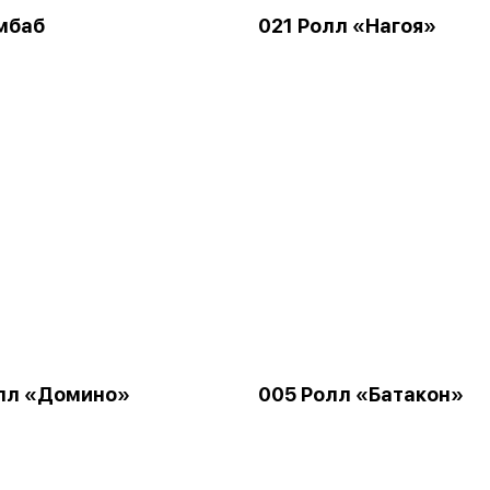
мбаб
021 Ролл «Нагоя»
лл «Домино»
005 Ролл «Батакон»