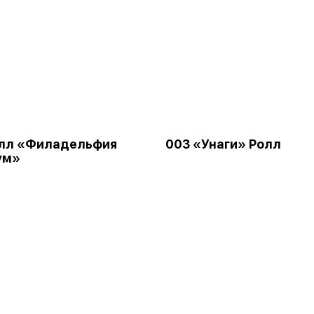
олл «Филадельфия
003 «Унаги» Ролл
ум»