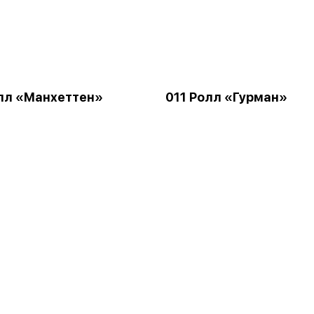
лл «Манхеттен»
011 Ролл «Гурман»