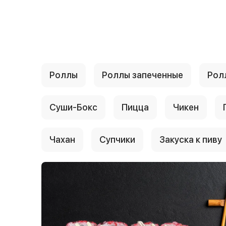
{{ textContacts }}
Роллы
Роллы запеченные
Рол
Суши-Бокс
Пицца
Чикен
Чахан
Супчики
Закуска к пиву